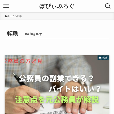
ぽぴぃぶろぐ
ホーム
転職
転職
– category –
転職