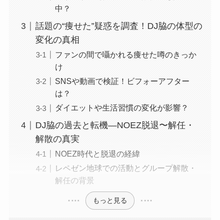
中？
話題の“痩せた”疑惑を調査！DJ脇の体型の
変化の真相
ファンの間で囁かれる痩せた噂のきっか
け
SNSや動画で検証！ビフォーアフター
は？
ダイエットや生活習慣の変化が影響？
DJ脇の過去と転機―NOEZ脱退〜解任・
解散の真実
NOEZ時代と脱退の経緯
レペゼン地球での活動とグループ解散・
解任の背景
もっと見る