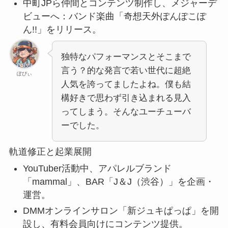
中町JPら仲間とコンテンツ制作し、メジャーデ
ビューへ：バンド楽曲「奇想天外ぽんぽこぽ
ん!!」をリリース。
独特なパフォーマンスとそこまで
言う？的な発言で若い世代に超絶
ぽぴぃ
人気を誇ってましたよね。僕も結
構好きで思わず引き込まれる見入
ってしまう。そんなユーチューバ
ーでした。
軌道修正と起業展開
YouTuber活動中、アパレルブランド
「mammal」、BAR「J＆J（渋谷）」を企画・
運営。
DMMオンラインサロン「新ジュキぱっぱ」を開
設し、有料会員向けにコンテンツ提供。