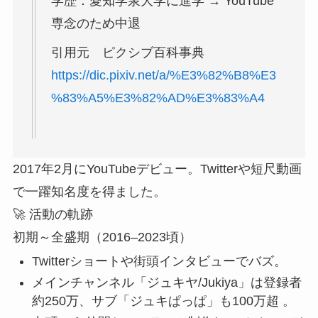
学歴：愛知学泉大学に進学 → YouTube
専念のため中退
引用元 ピクシブ百科事典
https://dic.pixiv.net/a/%E3%82%B8%E3
%83%A5%E3%82%AD%E3%83%A4
2017年2月にYouTubeデビュー。Twitterや短尺動画
で一躍知名度を得ました。
🚀 活動の軌跡
初期～全盛期（2016–2023頃）
Twitterショートや街頭インタビューでバズ。
メインチャンネル「ジュキヤ/Jukiya」は登録者
約250万、サブ「ジュキぱっぱ」も100万超 。