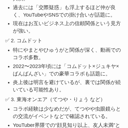
過去には「交際疑惑」も浮上するほど仲が良
く、YouTubeやSNSでの掛け合いが話題に。
現在はお互いビジネス上の信頼関係という見方
が強い。
✅ 2. コムドット
特にやまとやひゅうがと関係が深く、動画での
コラボ多数。
2022〜2023年頃には「コムドット×ジュキヤ×
ばんばんざい」での豪華コラボも話題に。
炎上後は明言を避けているが、裏では関係が続
いている可能性あり。
✅ 3. 東海オンエア（てつや・りょう など）
コラボ経験は少なめだが、てつやや虫眼鏡らと
の交流がイベントなどで確認されている。
YouTuber界隈での“顔見知り以上、友人未満”と