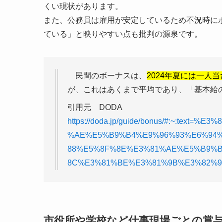
くい現状があります。
また、公務員は雇用が安定しているため不況時に
ている」と映りやすい点も批判の源泉です。
民間のボーナスは、
2024年夏には一人当
が、これはあくまで平均であり、「基本給
引用元 DODA
https://doda.jp/guide/bonus/#:~:t
%AE%E5%B9%B4%E9%96%93%E6%94
88%E5%8F%8E%E3%81%AE%E5%B9%B
8C%E3%81%BE%E3%81%9B%E3%82%9
市役所や学校など仕事現場ごとの賞