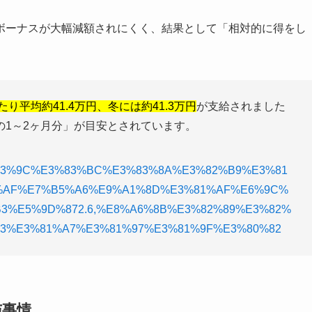
ボーナスが大幅減額されにくく、結果として「相対的に得をし
たり平均約41.4万円、冬には約41.3万円
が支給されました
の1～2ヶ月分」が目安とされています。
ext=%E3%83%9C%E3%83%BC%E3%83%8A%E3%82%B9%E3%81
%AF%E7%B5%A6%E9%A1%8D%E3%81%AF%E6%9C%
3%E5%9D%872.6,%E8%A6%8B%E3%82%89%E3%82%
3%E3%81%A7%E3%81%97%E3%81%9F%E3%80%82
与事情