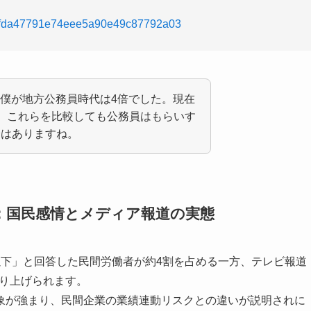
a1befda47791e74eee5a90e49c87792a03
。僕が地方公務員時代は4倍でした。現在
。これらを比較しても公務員はもらいす
分はありますね。
：国民感情とメディア報道の実態
以下」と回答した民間労働者が約4割を占める一方、テレビ報道
取り上げられます。
象が強まり、民間企業の業績連動リスクとの違いが説明されに