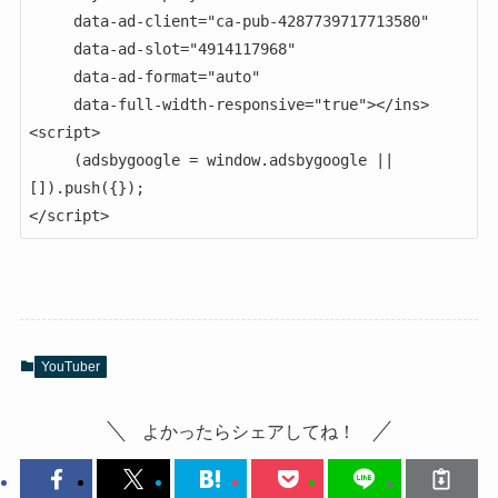
     data-ad-client="ca-pub-4287739717713580"

     data-ad-slot="4914117968"

     data-ad-format="auto"

     data-full-width-responsive="true"></ins>

<script>

     (adsbygoogle = window.adsbygoogle || 
[]).push({});

</script>
YouTuber
よかったらシェアしてね！