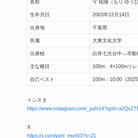
名前
守 祐陽（もり ゆう
生年月日
2003年12月14日
出身地
千葉県
所属
大東文化大学
出身校
白井七次台中→市船
主な種目
100m、4×100mリ
自己ベスト
100m：10.00（20
インスタ
https://www.instagram.com/_yuhi14?igsh=a2QxZ
X
https://x.com/yuhi_mori03?s=21