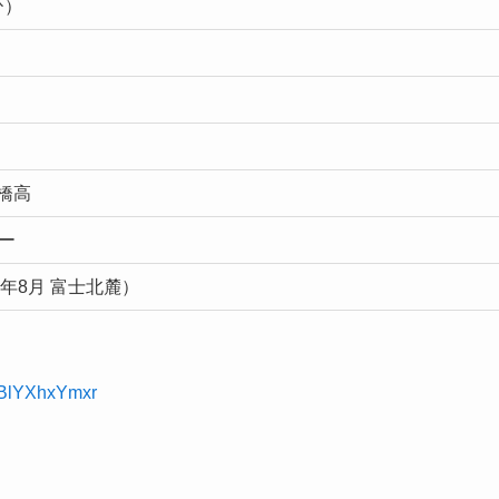
ひ）
橋高
レー
25年8月 富士北麓）
TBlYXhxYmxr