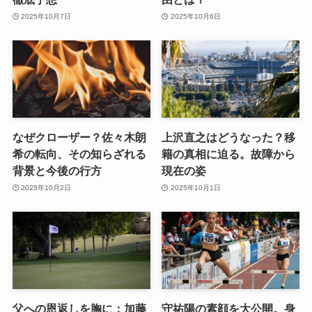
2025年10月7日
2025年10月6日
なぜクローザー？佐々木朗
上沢直之はどうなった？移
希の転向、その知らざれる
籍の真相に迫る。故障から
背景と今後の行方
現在の姿
2025年10月2日
2025年10月1日
父への恩返しを胸に：加藤
守祐陽の素顔を大公開。身