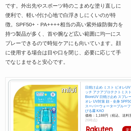
です。外出先やスポーツ時のこまめな塗り直しに
便利で、軽い付け心地で白浮きしにくいのが特
徴。SPF50+・PA++++相当の高い紫外線防御力を
持つ製品が多く、首や腕など広い範囲に均一にス
プレーできるので時短ケアにも向いています。顔
に使用する場合は目や口を閉じ、必要に応じて手
でなじませると安心です。
日焼け止め ミスト ビオレUV
ッチ アクアプロテクトミスト 
BioreUV 日焼け止め スプレ
オレ UV対策 顔・全身 SPF50 
スーパーウォータープルーフ 
びる霧 KAO
価格：1,188円（税込、送料別
26時点)
楽